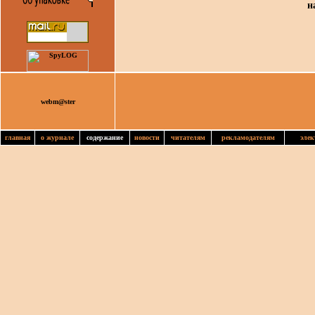
н
webm@ster
главная
о журнале
содержание
новости
читателям
рекламодателям
элек