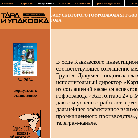
главная
о журнале
содержание
новости
читателям
рекламодателям
элек
ЗАПУСК ВТОРОГО ГОФРОЗАВОДА SFT GRO
ГОДА
В ходе Кавказского инвестицио
соответствующее соглашение м
Групп». Документ подписал гла
¹4, 2024
исполнительный директор «Кар
из соглашений касается аспектов
вернуться к
гофрозавода «Картонтара 2» в 
оглавлению
давно и успешно работает в рес
дальнейшее эффективное взаимо
промышленного производства», 
телеграм-канале.