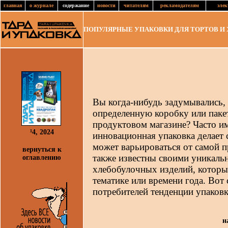
главная
о журнале
содержание
новости
читателям
рекламодателям
элек
ПОПУЛЯРНЫЕ УПАКОВКИ ДЛЯ ТОРТОВ И
Вы когда-нибудь задумывались, 
определенную коробку или пакет
продуктовом магазине? Часто и
¹4, 2024
инновационная упаковка делает 
может варьироваться от самой 
вернуться к
также известны своими уникаль
оглавлению
хлебобулочных изделий, которы
тематике или времени года. Вот
потребителей тенденции упаковк
н