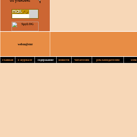
webm@ster
главная
о журнале
содержание
новости
читателям
рекламодателям
элек