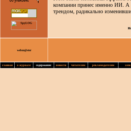
компании принес именно ИИ. А 
трендом, радикально изменивш
н
webm@ster
главная
о журнале
содержание
новости
читателям
рекламодателям
элек