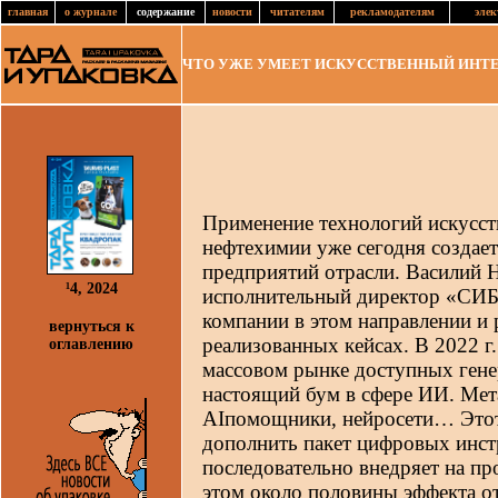
главная
о журнале
содержание
новости
читателям
рекламодателям
элек
ЧТО УЖЕ УМЕЕТ ИСКУССТВЕННЫЙ ИНТ
Применение технологий искусст
нефтехимии уже сегодня создае
предприятий отрасли. Васили
¹4, 2024
исполнительный директор «СИБ
компании в этом направлении и 
вернуться к
реализованных кейсах. В 2022 г
оглавлению
массовом рынке доступных гене
настоящий бум в сфере ИИ. Мет
AIпомощники, нейросети… Этот
дополнить пакет цифровых инс
последовательно внедряет на пр
этом около половины эффекта о