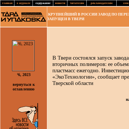
главная
о журнале
содержание
новости
читателям
рекламодателям
элек
КРУПНЕЙШИЙ В РОССИИ ЗАВОД ПО ПЕР
ЗАПУЩЕН В ТВЕРИ
В Твери состоялся запуск завод
вторичных полимеров: ее объемы
пластмасс ежегодно. Инвестици
¹6, 2023
«ЭкоТехнологии», сообщает пре
Тверской области
вернуться к
оглавлению
н