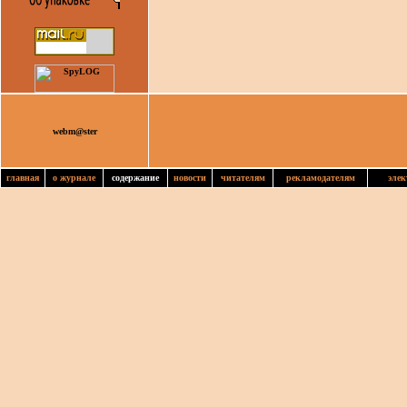
webm@ster
главная
о журнале
содержание
новости
читателям
рекламодателям
элек