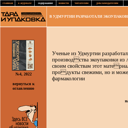
главная
о журнале
содержание
новости
читателям
рекламодателям
В УДМУРТИИ РАЗРАБОТАЛИ ЭКОУПАКОВК
Ученые из Удмуртии разработа
производства экоупаковки из 
своим свойствам этот материа
продукты свежими, но и може
№4, 2022
фармакологии
вернуться к
оглавлению
н