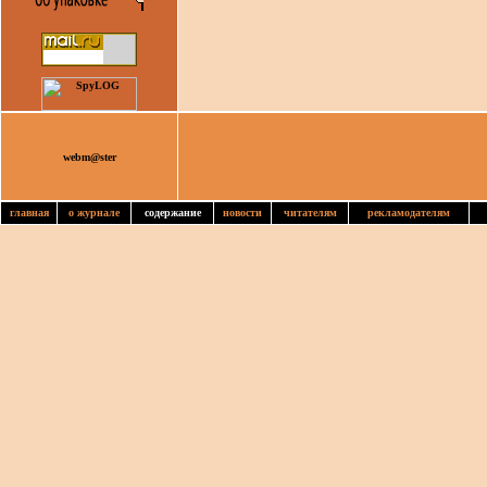
webm@ster
главная
о журнале
содержание
новости
читателям
рекламодателям