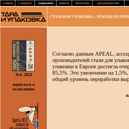
главная
о журнале
содержание
новости
читателям
рекламодателям
СТАЛЬНАЯ УПАКОВКА – РЕКОРД ПO ПЕР
Согласно данным APEAL, ассоц
производителей стали для упако
упаковки в Европе достигла оче
85,5%. Это увеличение на 1,5%, 
№4, 2022
общий уровень переработки вы
вернуться к
оглавлению
н