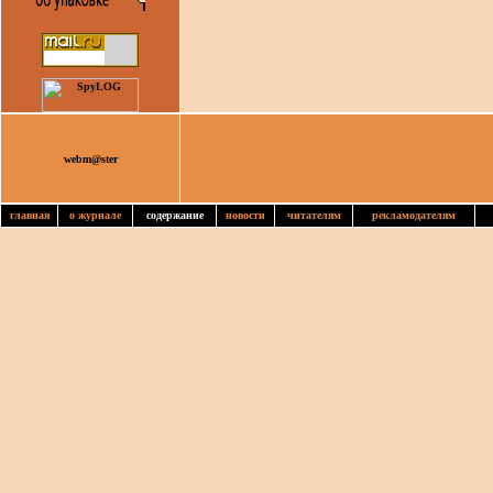
webm@ster
главная
о журнале
содержание
новости
читателям
рекламодателям