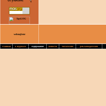
webm@ster
главная
о журнале
содержание
новости
читателям
рекламодателям