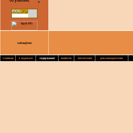
webm@ster
главная
о журнале
содержание
новости
читателям
рекламодателям