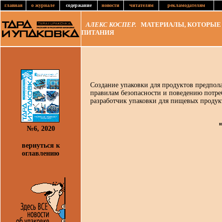
главная
о журнале
содержание
новости
читателям
рекламодателям
АЛЕКС КОСПЕР.
МАТЕРИАЛЫ, КОТОРЫЕ 
ПИТАНИЯ
Создание упаковки для продуктов предпола
правилам безопасности и поведению потреб
разработчик упаковки для пищевых продук
н
№6, 2020
вернуться к
оглавлению