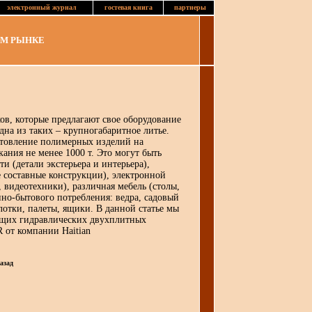
электронный журнал
гостевая книга
партнеры
ОМ РЫНКЕ
ов, которые предлагают свое оборудование
дна из таких – крупногабаритное литье.
отовление полимерных изделий на
ания не менее 1000 т. Это могут быть
 (детали экстерьера и интерьера),
е составные конструкции), электронной
 видеотехники), различная мебель (столы,
енно-бытового потребления: ведра, садовый
 лотки, палеты, ящики. В данной статье мы
ющих гидравлических двухплитных
 от компании Haitian
азад