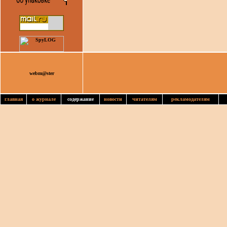
webm@ster
главная
о журнале
содержание
новости
читателям
рекламодателям