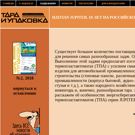
главная
о журнале
содержание
новости
читателям
рекламодателям
HAITIAN JUPITER. 10 ЛЕТ НА РОССИЙСК
Существует большое количество поставщик
для решения самых разнообразных задач. О
Выполнение этой задачи предполагает изг
термопластавтоматах (ТПА) с усилием смык
изделия для автомобильной промышленности
строительства (стеновые панели, различны
№2, 2018
промышленности (корпуса бытовой, аудио-,
стулья и т.д.), а также народного хозяйств
вернуться к
инвентарь и, конечно, разнообразная тара:
оглавлению
расскажем об особенностях энергосберега
термопластавтоматов (ТПА) серии JUPITER
н