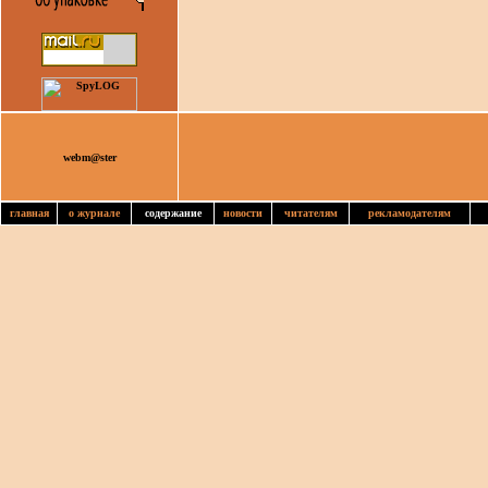
webm@ster
главная
о журнале
содержание
новости
читателям
рекламодателям