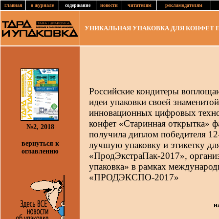
главная
о журнале
содержание
новости
читателям
рекламодателям
УНИКАЛЬНАЯ УПАКОВКА ДЛЯ КОНФЕТ 
Российские кондитеры воплоща
идеи упаковки своей знаменито
инновационных цифровых технол
конфет «Старинная открытка» 
№2, 2018
получила диплом победителя 12
вернуться к
лучшую упаковку и этикетку дл
оглавлению
«ПродЭкстраПак-2017», органи
упаковка» в рамках международ
«ПРОДЭКСПО-2017»
н