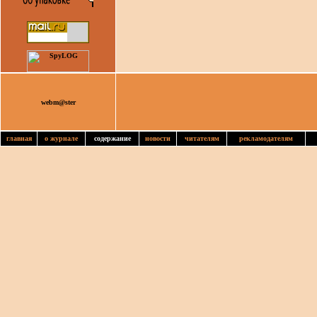
webm@ster
главная
о журнале
содержание
новости
читателям
рекламодателям