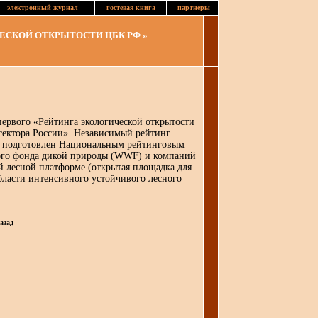
электронный журнал
гостевая книга
партнеры
ЕСКОЙ ОТКРЫТОСТИ ЦБК РФ »
первого «Рейтинга экологической открытости
сектора России». Независимый рейтинг
К подготовлен Национальным рейтинговым
ого фонда дикой природы (WWF) и компаний
й лесной платформе (открытая площадка для
бласти интенсивного устойчивого лесного
азад