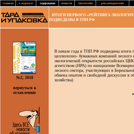
главная
о журнале
содержание
новости
читателям
рекламодателям
ИТОГИ ПЕРВОГО «РЕЙТИНГА ЭКОЛОГИЧ
ПОДВЕДЕНЫ В ТПП РФ
В начале года в ТПП РФ подведены итоги 
целлюлозно- бумажных компаний лесного 
экологической открытости российских ЦБ
агентством (НРА) по инициативе Всемирн
лесного сектора, участвующих в Бореально
обмена опытом и свободной дискуссии в о
№2, 2018
хозяйства)
вернуться к
оглавлению
н