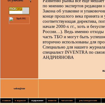
Развитию рынка все еще мешает 
по мнению экспертов редакции н
Закона об упаковке и упаковочн
конце прошлого века принята и
соответствующая директива, поп
начале 2000-х гг., хоть и безус
России…). Ведь именно отходы 
часть ТБО и могут быть успешн
вторично использованы для прои
Специально для нашего журнала
специалист INVENTRA по связя
АНДРИЯНОВА
н
webm@ster
главная
о журнале
содержание
новости
читателям
рекламодателям