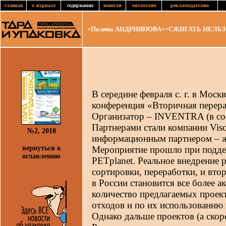
главная
о журнале
содержание
новости
читателям
рекламодателям
+Полина АНДРИЯНОВА++СЖИГАТЬ НЕЛЬЗЯ
В середине февраля с. г. в Мос
конференция «Вторичная перера
Организатор – INVENTRA (в со
Партнерами стали компании Vis
№2, 2018
информационным партнером – ж
вернуться к
Мероприятие прошло при под
оглавлению
PETplanet. Реальное внедрение 
сортировки, переработки, и вт
в России становится все более 
количество предлагаемых проек
отходов и по их использованию 
Однако дальше проектов (а скоре