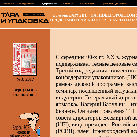
главная
о журнале
содержание
новости
читателям
рекламодателям
Валерий БАРУЛИН.
НА НИЖЕГОРОДСКОЙ Я
ПРЕДСТАВИТЕЛИ БИЗНЕСА, ВЛАСТИ И НА
С середины 90-х гг. ХХ в. журн
поддерживает тесные деловые с
Третий год редакция совместно
конфедерации упаковщиков (НКП
№3, 2017
рамках деловой программы выс
вернуться к
семинар, посвященный актуаль
оглавлению
индустрии. Генеральный дирек
ярмарка» Валерий Барул ин – и
бизнесе. Он член правления ТП
совета директоров Всемирной а
(UFI), вице-президент Российск
(РСВЯ), член Нижегородской а