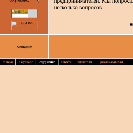
предпринимателей. Мы попросил
несколько вопросов
н
webm@ster
главная
о журнале
содержание
новости
читателям
рекламодателям