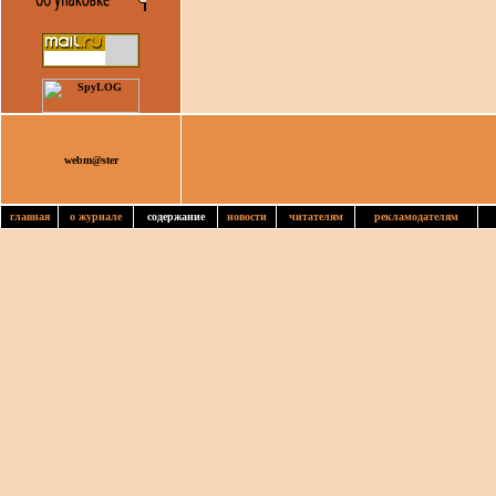
webm@ster
главная
о журнале
содержание
новости
читателям
рекламодателям