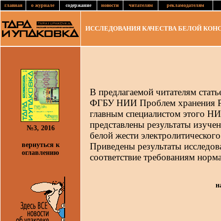
главная
о журнале
содержание
новости
читателям
рекламодателям
ИССЛЕДОВАНИЯ КАЧЕСТВА БЕЛОЙ КОН
В предлагаемой читателям стат
ФГБУ НИИ Проблем хранения 
главным специалистом этого 
представлены результаты изуче
№3, 2016
белой жести электролитического
вернуться к
Приведены результаты исследова
оглавлению
соответствие требованиям норм
н