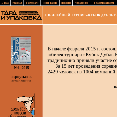
E-mail
главная
о журнале
содержание
новости
читателям
рекламодателям
ЮБИЛЕЙНЫЙ ТУРНИР «КУБОК ДУБЛЬ В
В начале февраля 2015 г. состоя
юбилея турнира «Кубок Дубль В
традиционно приняли участие с
За 15 лет проведения соревнов
№1, 2015
2429 человек из 1004 компаний
вернуться к
оглавлению
н