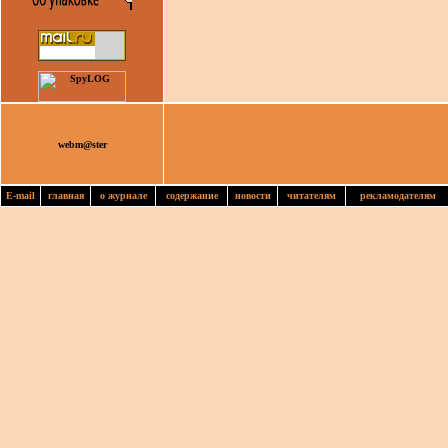
webm@ster
E-mail
главная
о журнале
содержание
новости
читателям
рекламодателям