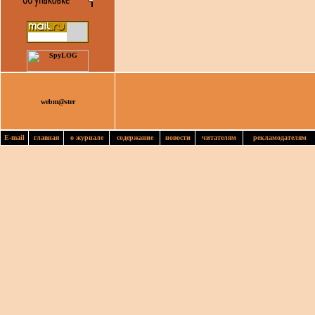
webm@ster
E-mail
главная
о журнале
содержание
новости
читателям
рекламодателям