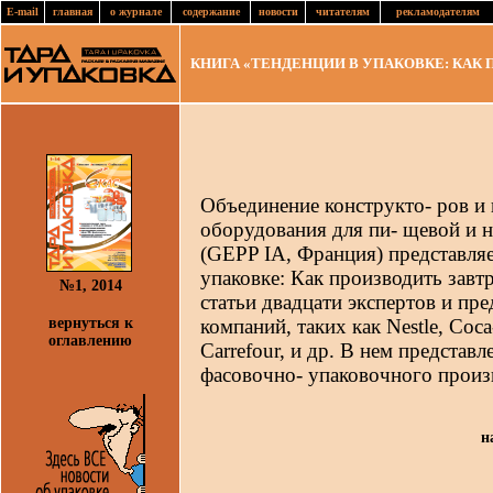
E-mail
главная
о журнале
содержание
новости
читателям
рекламодателям
КНИГА «ТЕНДЕНЦИИ В УПАКОВКЕ: КАК 
Объединение конструкто- ров и 
оборудования для пи- щевой и
(GEPP IA, Франция) представляе
упаковке: Как производить завт
№1, 2014
статьи двадцати экспертов и пр
вернуться к
компаний, таких как Nestle, Coca-
оглавлению
Carrefour, и др. В нем представ
фасовочно- упаковочного произ
н