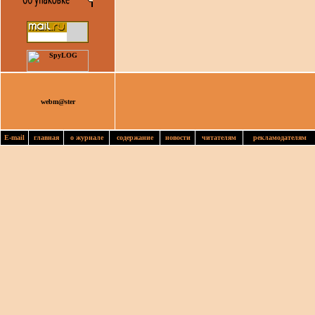
webm@ster
E-mail
главная
о журнале
содержание
новости
читателям
рекламодателям