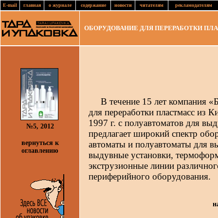
E-mail
главная
о журнале
содержание
новости
читателям
рекламодателям
ОБОРУДОВАНИЕ ДЛЯ ПЕРЕРАБОТКИ ПЛА
В течение 15 лет компания «Б
для переработки пластмасс из К
1997 г. с полуавтоматов для вы
№5, 2012
предлагает широкий спектр обо
вернуться к
автоматы и полуавтоматы для в
оглавлению
выдувные установки, термофор
экструзионные линии различного
периферийного оборудования.
н