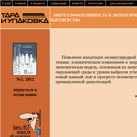
E-mail
главная
о журнале
содержание
новости
читателям
рекламодателям
ЭНЕРГОЭФФЕКТИВНОСТЬ И ЭКОЛОГИЧЕС
ПАРТНЕРСТВА
Появление концепции низкоуглеродной э
темами: климатическим изменением и энер
экономическая модель, основанная на энер
окружающей среды и уровня выбросов угле
новый важный этап в прогрессе человечест
№5, 2012
промышленной цивилизаций.
вернуться к
оглавлению
н