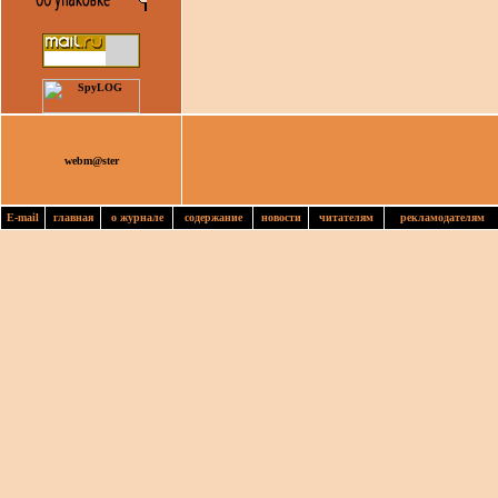
webm@ster
E-mail
главная
о журнале
содержание
новости
читателям
рекламодателям