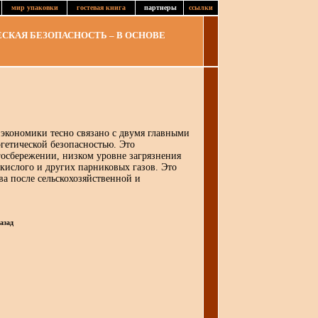
мир упаковки
гостевая книга
партнеры
ссылки
КАЯ БЕЗОПАСНОСТЬ – В ОСНОВЕ
кономики тесно связано с двумя главными
гетической безопасностью. Это
госбережении, низком уровне загрязнения
кислого и других парниковых газов. Это
ва после сельскохозяйственной и
азад