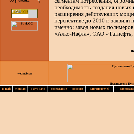
сегментам потребления, огром
необходимость создания новых 
расширения действующих мощно
перспективе до 2010 г. заявили 
именно: завод новых полимеро
«Алко-Нафта», ОАО «Татнефть,
н
webm@ster
Целлюлозно-Бум
E-mail
главная
о журнале
содержание
новости
для читателей
для рекла