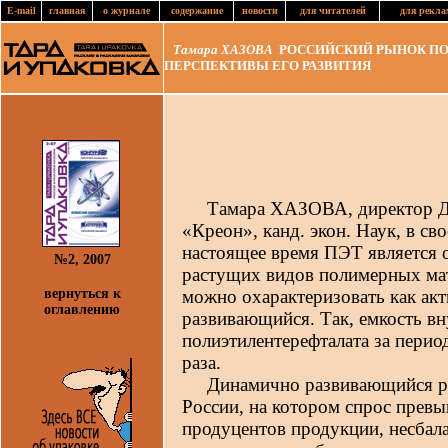
E-mail
главная
о журнале
содержание
новости
для читателей
для рекла
Тамара ХАЗОВА
РОССИЙСКИЙ РЫНОК ПО
ПЕРСПЕКТИВЫ ЕГО РАЗВИТИЯ
Тамара ХАЗОВА, директор Де
«Креон», канд. экон. Наук, в сво
настоящее время ПЭТ является 
№2, 2007
растущих видов полимерных ма
вернуться к
можно охарактеризовать как ак
оглавлению
развивающийся. Так, емкость в
полиэтилентерефталата за период
раза.
Динамично развивающийся рын
России, на котором спрос прев
продуцентов продукции, несбал