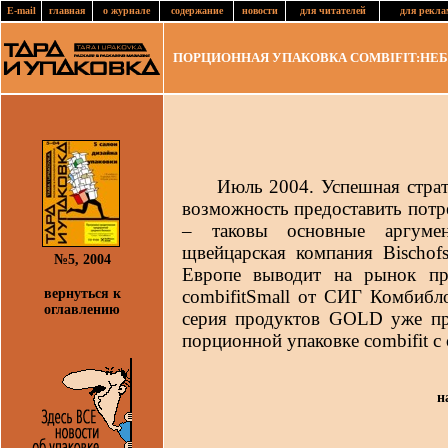
E-mail
главная
о журнале
содержание
новости
для читателей
для рекла
ПОРЦИОННАЯ УПАКОВКА COMBIFIT:НЕ
Июль 2004. Успешная страте
возможность предоставить пот
– таковы основные аргуме
щвейцарская компания Bischofs
№5, 2004
Европе выводит на рынок пр
вернуться к
combifitSmall от СИГ Комбиблок
оглавлению
серия продуктов GOLD уже пр
порционной упаковке combifit с
н