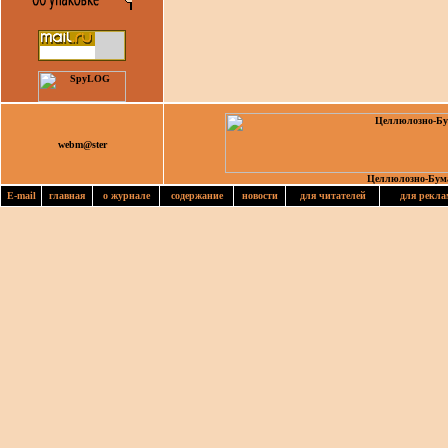
webm@ster
Целлюлозно-Бум
E-mail
главная
о журнале
содержание
новости
для читателей
для рекла