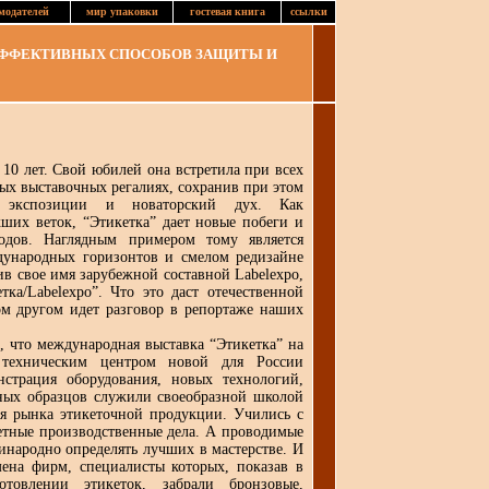
модателей
мир упаковки
гостевая книга
ссылки
ЭФФЕКТИВНЫХ СПОСОБОВ ЗАЩИТЫ И
 лет. Свой юбилей она встретила при всех
х выставочных регалиях, сохранив при этом
ть экспозиции и новаторский дух. Как
хших веток, “Этикетка” дает новые побеги и
дов. Наглядным примером тому является
дународных горизонтов и смелом редизайне
в свое имя зарубежной составной Labelexpo,
тка/Labelexpo”. Что это даст отечественной
м другом идет разговор в репортаже наших
что международная выставка “Этикетка” на
техническим центром новой для России
нстрация оборудования, новых технологий,
ных образцов служили своеобразной школой
я рынка этикеточной продукции. Учились с
етные производственные дела. А проводимые
инародно определять лучших в мастерстве. И
ена фирм, специалисты которых, показав в
товлении этикеток, забрали бронзовые,