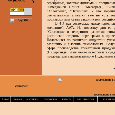
серебряные, золотые дипломы и специальн
“Имедженси Принт”, “Мегаграф”, “Знак
“Хологрейт”, “Эксимпак” - это переч
отечественной этикетки уже не уступа
производители стали заказчиками российск
В 4-й раз состоялась международная к
компанией AWA. На повестку дня ее р
“Состояние и тенденция развития этик
российской стороны партнерами в пров
Подкомитет по развитию индустрии упа
развитию и высоким технологиям. Веду
сфере производства этикеточной продук
(Нидерланды) и не менее известный в сре
председатель вышеназванного Подкомитет
н
webm@ster
Целлюлозно-Бум
E-mail
главная
о журнале
содержание
новости
для читателей
для рекла