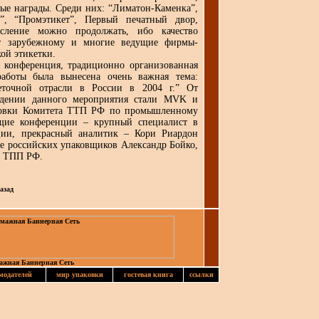
ые награды. Среди них: “Лиматон-Каменка”,
”, “Промэтикет”, Первый печатный двор,
исление можно продолжать, ибо качество
ет зарубежному и многие ведущие фирмы-
ой этикетки.
онференция, традиционно организованная
аботы была вынесена очень важная тема:
еточной отрасли в России в 2004 г.” От
едении данного мероприятия стали MVK и
ковки Комитета ТТП РФ по промышленному
щие конференции – крупный специалист в
ции, прекрасный аналитик – Кори Риардон
де российских упаковщиков Александр Бойко,
а ТПП РФ.
азад
ажная Баннерная Сеть
модателей
мир упаковки
гостевая книга
ссылки