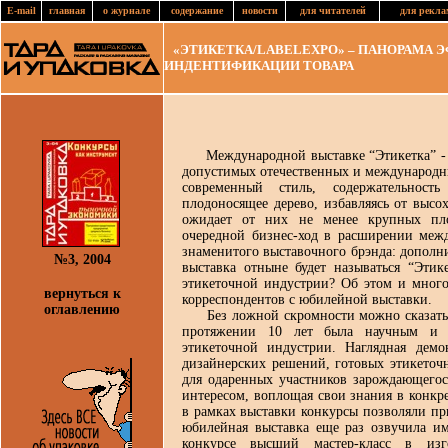
E-mail
главная
о журнале
содержание
новости
для читателей
для рекла
«ЭТИКЕТКА/LABELEXPO» – ПАНОРАМА 
ИНДЕНТИФИКАЦИИ ТОВАРА
Международной выставке “Этикетка” - 10
допустимых отечественных и международны
современный стиль, содержательнос
плодоносящее дерево, избавляясь от высо
ожидает от них не менее крупных пло
очередной бизнес-ход в расширении меж
знаменитого выставочного брэнда: дополни
№3, 2004
выставка отныне будет называться “Этике
этикеточной индустрии? Об этом и много
вернуться к
корреспондентов с юбилейной выставки.
оглавлению
Без ложной скромности можно сказать, 
протяжении 10 лет была научным и 
этикеточной индустрии. Наглядная демо
дизайнерских решений, готовых этикеточ
для одаренных участников зарождающегос
интересом, воплощая свои знания в конкр
в рамках выставки конкурсы позволяли пр
юбилейная выставка еще раз озвучила им
конкурсе высший мастер-класс в изго