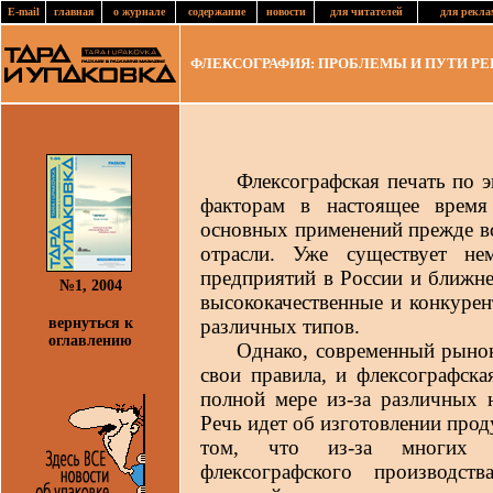
E-mail
главная
о журнале
содержание
новости
для читателей
для рекла
ФЛЕКСОГРАФИЯ: ПРОБЛЕМЫ И ПУТИ Р
Флексографская печать по эк
факторам в настоящее время
основных применений прежде вс
отрасли. Уже существует не
предприятий в России и ближн
№1, 2004
высококачественные и конкурен
вернуться к
различных типов.
оглавлению
Однако, современный рынок 
свои правила, и флексографска
полной мере из-за различных 
Речь идет об изготовлении прод
том, что из-за многих те
флексографского производст