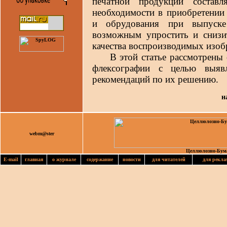
печатной продукции состав
необходимости в приобретении
и обрудования при выпуске
возможным упростить и снизи
качества воспроизводимых изоб
В этой статье рассмотрены о
флексографии с целью выяв
рекомендаций по их решению.
н
webm@ster
Целлюлозно-Бум
E-mail
главная
о журнале
содержание
новости
для читателей
для рекла