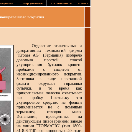
модателей
мир упаковки
гостевая книга
ссылки
ционированного вскрытия
Отделение этикеточных и
декоративных технологий фирмы
"Krones AG" (Германия) изобрело
довольно простой способ
укупоривания бутылок кронен-
пробками с защитой от
несанкционированного вскрытия.
Заготовка в виде нарезанной
фольги окружает горлышко
бутылки, в то время как
прикрепляемая полоска охватывает
всю пробку. Поскольку это
укупорочное средство из фольги
приклеивается не с помощью
термоклея, отходов мало.
Испытания, проведенные на
действующем пивоваренном заводе
на линии "ТOPMATIC" (тип 1800-
51-8-8-110) со скоростью 40 тыс.