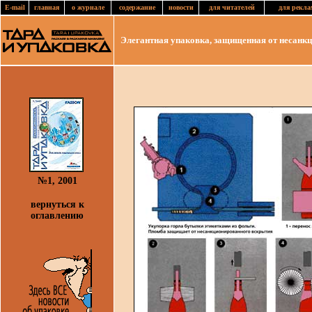
E-mail
главная
о журнале
содержание
новости
для читателей
для рекла
Элегантная упаковка, защищенная от несанк
№1, 2001
вернуться к
оглавлению