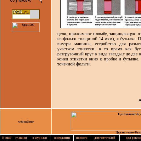
цели, прижимают пломбу, защищающую от 
из фольги толщиной 14 мкм), к бутылке. П
внутри машины, устройство для разме
участком этикетки, в то время как бут
разгрузочный круг в виде звезды,г де д
конец этикетки вниз к пробке и бутылке.
точечной фольги.
н
webm@ster
Целлюлозно-Бум
E-mail
главная
о журнале
содержание
новости
для читателей
для рекла