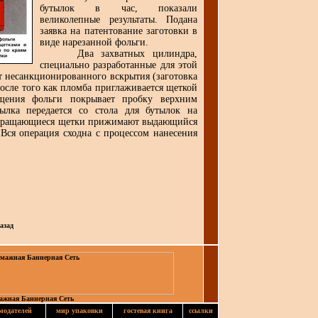
бутылок в час, показали
великолепные результаты. Подана
заявка на патентование заготовки в
виде нарезанной фольги.
Два захватных цилиндра,
специально разработанные для этой
несанкционированного вскрытия (заготовка
осле того как пломба приглаживается щеткой
щения фольги покрывает пробку верхним
ылка передается со стола для бутылок на
ве вращающиеся щетки прижимают выдающийся
 Вся операция сходна с процессом нанесения
азад
ажная Баннерная Сеть
модателей
мир упаковки
гостевая книга
ссылки